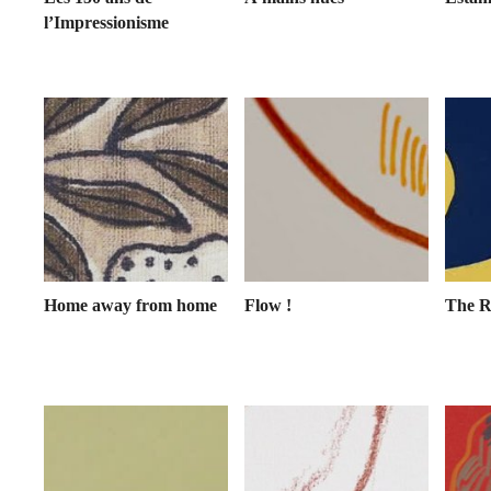
l’Impressionisme
Home away from home
Flow !
The R