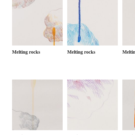
Melting rocks
Melting rocks
Melti