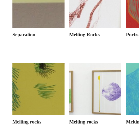
Separation
Melting Rocks
Portra
Melting rocks
Melting rocks
Melti